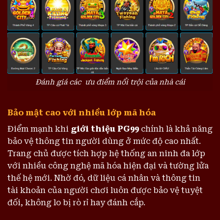
Đánh giá các ưu điểm nổi trội của nhà cái
Bảo mật cao với nhiều lớp mã hóa
Điểm mạnh khi
giới thiệu PG99
chính là khả năng
bảo vệ thông tin người dùng ở mức độ cao nhất.
Trang chủ được tích hợp hệ thống an ninh đa lớp
với nhiều công nghệ mã hóa hiện đại và tường lửa
thế hệ mới. Nhờ đó, dữ liệu cá nhân và thông tin
tài khoản của người chơi luôn được bảo vệ tuyệt
đối, không lo bị rò rỉ hay đánh cắp.