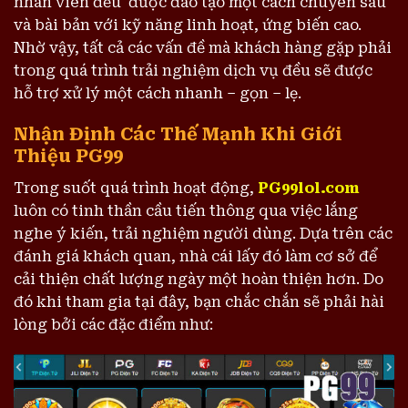
nhân viên đều được đào tạo một cách chuyên sâu
và bài bản với kỹ năng linh hoạt, ứng biến cao.
Nhờ vậy, tất cả các vấn đề mà khách hàng gặp phải
trong quá trình trải nghiệm dịch vụ đều sẽ được
hỗ trợ xử lý một cách nhanh – gọn – lẹ.
Nhận Định Các Thế Mạnh Khi Giới
Thiệu PG99
Trong suốt quá trình hoạt động,
PG99lol.com
luôn có tinh thần cầu tiến thông qua việc lắng
nghe ý kiến, trải nghiệm người dùng. Dựa trên các
đánh giá khách quan, nhà cái lấy đó làm cơ sở để
cải thiện chất lượng ngày một hoàn thiện hơn. Do
đó khi tham gia tại đây, bạn chắc chắn sẽ phải hài
lòng bởi các đặc điểm như: