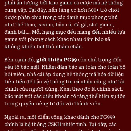
phải ấn tượng bởi kho game cá cược mà hệ thống
cung cấp. Tại đây, nền tảng có hơn 500+ trò chơi
được phân chia trong các danh mục phong phú
như thể thao, casino, bắn cá, đá gà, slot game,
đánh bài,… Mỗi hạng mục đều mang đến nhiều tựa
game với phong cách khác nhau đảm bảo sẽ
không khiến bet thủ nhàm chán.
Bên cạnh đó,
giới thiệu PG99
còn chú trọng đến
yếu tố bảo mật. Nhằm đảm bảo an toàn cho toàn bộ
hội viên, nhà cái áp dụng hệ thống mã hóa dữ liệu
tiên tiến để bảo vệ thông tin cá nhân cũng như tài
chính của người dùng. Kèm theo đó là chính sách
bảo mật với các điều khoản rõ ràng thể hiện sự tôn
trọng quyền riêng tư đối với thành viên.
Ngoài ra, một điểm cộng khác dành cho PG999
chính là hệ thống CSKH nhiệt tình. Tại đây, các