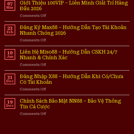
Tác
Giới Thiệu 100VIP – Liên Minh Giải Trí Hàng
Mở
07
Đại
Ra
Mar
Đầu 2026
Lý
Thế
on
Comments Off
Fly88
Giới
Giới
–
Cá
Thiệu
Đăng Ký Max88 – Hướng Dẫn Tạo Tài Khoản
Cơ
23
Cược
100VIP
Hội
Feb
Nhanh Chóng 2026
Hấp
–
Làm
Dẫn
on
Comments Off
Liên
Giàu
Đăng
Minh
Với
Ký
Liên Hệ Miso88 – Hướng Dẫn CSKH 24/7
Giải
10
Số
Max88
Trí
Jan
Nhanh & Chính Xác
Vốn
–
Hàng
0
on
Comments Off
Hướng
Đầu
Đồng
Liên
Dẫn
2026
Hệ
Đăng Nhập X88 – Hướng Dẫn Khi Có/Chưa
Tạo
31
Miso88
Tài
Dec
Có Tài Khoản
–
Khoản
on
Comments Off
Hướng
Nhanh
Đăng
Dẫn
Chóng
Nhập
Chính Sách Bảo Mật NN88 – Bảo Vệ Thông
CSKH
19
2026
X88
24/7
Dec
Tin Cá Cược
–
Nhanh
on
Comments Off
Hướng
&
Chính
Dẫn
Chính
Sách
Khi
Xác
Bảo
Có/Chưa
Mật