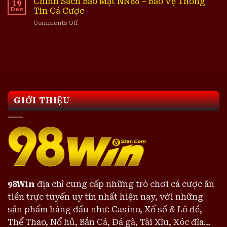
Chính Sách Bảo Mật NN88 – Bảo Vệ Thông
19
2026
X88
24/7
Dec
Tin Cá Cược
–
Nhanh
on
Comments Off
Hướng
&
Chính
Dẫn
Chính
Sách
Khi
Xác
Bảo
Có/Chưa
Mật
Có
NN88
Tài
–
Khoản
Bảo
Vệ
GIỚI THIỆU
Thông
Tin
Cá
Cược
98Win
địa chỉ cung cấp những trò chơi cá cược ăn
tiền trực tuyến uy tín nhất hiện nay, với những
sản phẩm hàng đầu như: Casino, Xổ số & Lô đề,
Thể Thao, Nổ hủ, Bắn Cá, Đá gà, Tài Xĩu, Xóc đĩa…