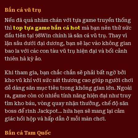
Bắn cá vũ trụ
Nếu đã quá nhàm chán với tựa game truyền thống
thì
top tựa game bắn cá hot
mà bạn nên thử sức
đầu tiên tại 98Win chính là săn cá vũ trụ. Thay vì
lặn sâu dưới đại dương, bạn sẽ lạc vào không gian
bao la với các con tàu vũ trụ hiện đại và bối cảnh
thiên hà kỳ ảo.
Khi tham gia, bạn chắc chắn sẽ phải bất ngờ bởi
kho vũ khí với sức sát thương cao giúp người chơi
dễ dàng săn mục tiêu trong không gian lớn. Ngoài
ra, game còn có nhiều tính năng hiện đại như truy
tìm kho báu, vòng quay nhận thưởng, chế độ săn
boss để rinh Jackpot… hứa hẹn sẽ mang lại cảm
giác hồi hộp và hấp dẫn ở mỗi màn chơi.
Bắn cá Tam Quốc