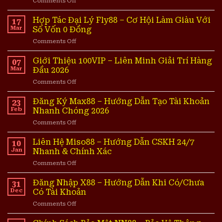
on
Comments Off
Hướng
thủ
Đăng
Dẫn
cũ
Nhập
Hợp Tác Đại Lý Fly88 – Cơ Hội Làm Giàu Với
Nhanh
17
và
Hubet
Chóng
Mar
Số Vốn 0 Đồng
mới
–
Cho
on
Comments Off
Chìa
Hội
Hợp
Khoá
Viên
Tác
Giới Thiệu 100VIP – Liên Minh Giải Trí Hàng
Mở
07
Đại
Ra
Mar
Đầu 2026
Lý
Thế
on
Comments Off
Fly88
Giới
Giới
–
Cá
Thiệu
Đăng Ký Max88 – Hướng Dẫn Tạo Tài Khoản
Cơ
23
Cược
100VIP
Hội
Feb
Nhanh Chóng 2026
Hấp
–
Làm
Dẫn
on
Comments Off
Liên
Giàu
Đăng
Minh
Với
Ký
Liên Hệ Miso88 – Hướng Dẫn CSKH 24/7
Giải
10
Số
Max88
Trí
Jan
Nhanh & Chính Xác
Vốn
–
Hàng
0
on
Comments Off
Hướng
Đầu
Đồng
Liên
Dẫn
2026
Hệ
Đăng Nhập X88 – Hướng Dẫn Khi Có/Chưa
Tạo
31
Miso88
Tài
Dec
Có Tài Khoản
–
Khoản
on
Comments Off
Hướng
Nhanh
Đăng
Dẫn
Chóng
Nhập
CSKH