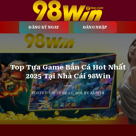
Skip
to
content
ĐĂNG KÝ NGAY
ĐĂNG NHẬP
Top Tựa Game Bắn Cá Hot Nhất
2025 Tại Nhà Cái 98Win
POSTED ON
JUNE 17, 2025
BY
ADMIN