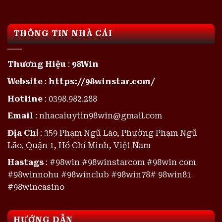
THÔNG TIN NHÀ CÁI
Thương Hiệu
:
98Win
Website
:
https://98winstar.com/
Hotline
: 0398.982.288
Email
: nhacaiuytin98win@gmail.com
Địa Chỉ
: 359 Phạm Ngũ Lão, Phường Phạm Ngũ
Lão, Quận 1, Hồ Chí Minh, Việt Nam
Hastags
: #98win #98winstarcom #98win com
#98winnohu #98winclub #98win78# 98win81
#98wincasino
HƯỚNG DẪN