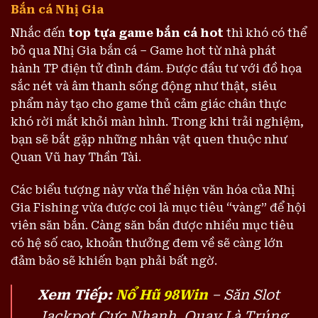
Bắn cá Nhị Gia
Nhắc đến
top tựa game bắn cá hot
thì khó có thể
bỏ qua Nhị Gia bắn cá – Game hot từ nhà phát
hành TP điện tử đình đám. Được đầu tư với đồ họa
sắc nét và âm thanh sống động như thật, siêu
phẩm này tạo cho game thủ cảm giác chân thực
khó rời mắt khỏi màn hình. Trong khi trải nghiệm,
bạn sẽ bắt gặp những nhân vật quen thuộc như
Quan Vũ hay Thần Tài.
Các biểu tượng này vừa thể hiện văn hóa của Nhị
Gia Fishing vừa được coi là mục tiêu “vàng” để hội
viên săn bắn. Càng săn bắn được nhiều mục tiêu
có hệ số cao, khoản thưởng đem về sẽ càng lớn
đảm bảo sẽ khiến bạn phải bất ngờ.
Xem Tiếp:
Nổ Hũ 98Win
– Săn Slot
Jackpot Cực Nhanh, Quay Là Trúng